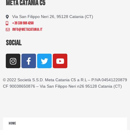
META CATANIA C5
Via San Filippo Neri 26, 95128 Catania (CT)
+39 338 908 4268
info@metacatania.it
SOCIAL
I
F
T
Y
n
a
w
o
s
c
i
u
t
e
t
t
© 2022 Società S.S.D. Meta Catania C5 a R.L – P.IVA 04541220879
a
b
t
u
CF 90038650876 – Via San Filippo Neri n26 95128 Catania (CT)
g
o
e
b
r
o
r
e
a
k
m
-
f
Home