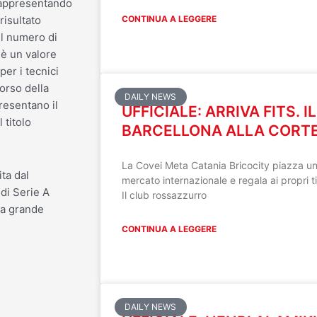
 rappresentando
CONTINUA A LEGGERE
risultato
il numero di
o è un valore
per i tecnici
corso della
DAILY NEWS
resentano il
UFFICIALE: ARRIVA FITS. I
 titolo
BARCELLONA ALLA CORT
La Covei Meta Catania Bricocity piazza uno
ta dal
mercato internazionale e regala ai propri ti
di Serie A
Il club rossazzurro
na grande
CONTINUA A LEGGERE
DAILY NEWS