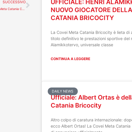
Successivo
UFFICIALE: HENRI ALAMI
SUCCESSIVO
NUOVO GIOCATORE DELLA
II Stage del settore giovanile. La Meta Catania C5 cerca te
CATANIA BRICOCITY
La Covei Meta Catania Bricocity è lieta di 
titolo definitivo le prestazioni sportive de
Alamikkotervo, universale classe
CONTINUA A LEGGERE
DAILY NEWS
Ufficiale: Albert Ortas è de
Catania Bricocity
Altro colpo di caratura internazionale: d
ecco Albert Ortas! La Covei Meta Catania B