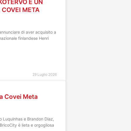
KKOTERVO È UN
 COVEI META
annunciare di aver acquisito a
l nazionale finlandese Henri
29 Luglio 2026
lla Covei Meta
opo Luquinhas e Brandon Diaz,
ricoCity è lieta e orgogliosa