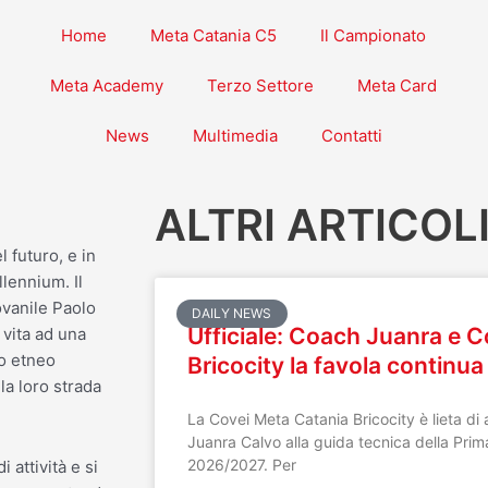
Home
Meta Catania C5
Il Campionato
Meta Academy
Terzo Settore
Meta Card
News
Multimedia
Contatti
ALTRI ARTICOL
 futuro, e in
lennium. Il
ovanile Paolo
DAILY NEWS
Ufficiale: Coach Juanra e 
 vita ad una
io etneo
Bricocity la favola continua
la loro strada
La Covei Meta Catania Bricocity è lieta di
Juanra Calvo alla guida tecnica della Pri
2026/2027. Per
 attività e si