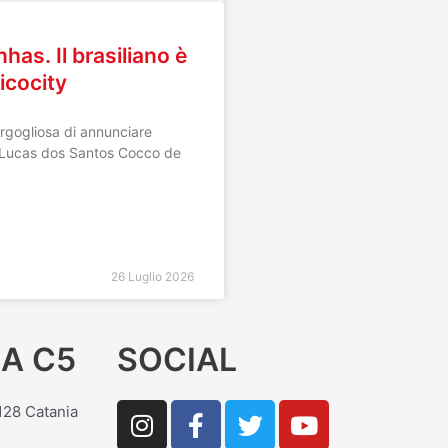
has. Il brasiliano è
icocity
orgogliosa di annunciare
di Lucas dos Santos Cocco de
26 Luglio 2026
A C5
SOCIAL
I
F
T
Y
5128 Catania
n
a
w
o