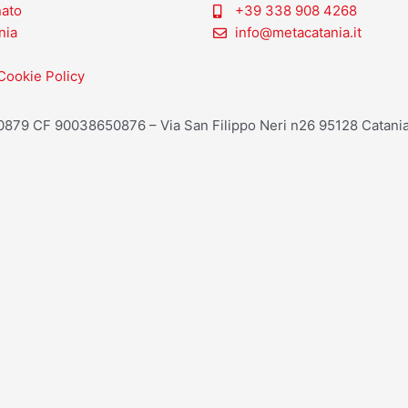
nato
+39 338 908 4268
nia
info@metacatania.it
Cookie Policy
20879 CF 90038650876 – Via San Filippo Neri n26 95128 Catania