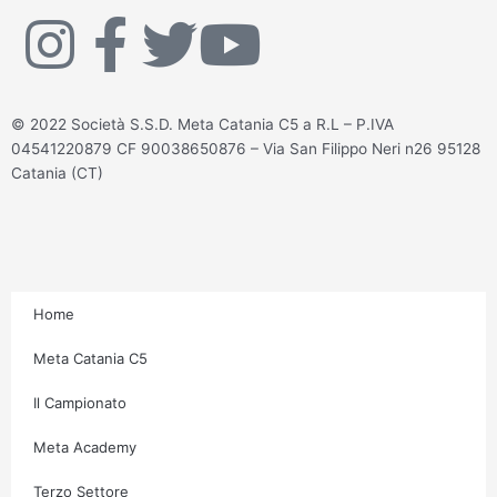
I
F
T
Y
n
a
w
o
© 2022 Società S.S.D. Meta Catania C5 a R.L – P.IVA
s
c
i
u
04541220879 CF 90038650876 – Via San Filippo Neri n26 95128
Catania (CT)
t
e
t
t
a
b
t
u
g
o
e
b
Home
r
o
r
e
Meta Catania C5
Il Campionato
a
k
Meta Academy
m
-
Terzo Settore