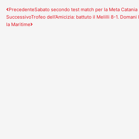
Precedente
Successivo
Precedente
Sabato secondo test match per la Meta Catania 
Successivo
Trofeo dell’Amicizia: battuto il Melilli 8-1. Domani 
la Maritime