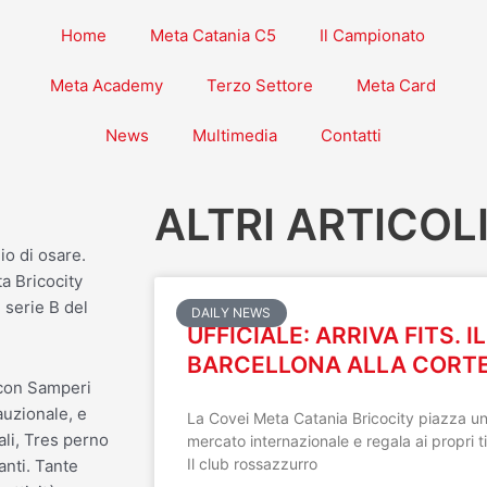
Home
Meta Catania C5
Il Campionato
Meta Academy
Terzo Settore
Meta Card
News
Multimedia
Contatti
ALTRI ARTICOL
io di osare.
a Bricocity
 serie B del
DAILY NEWS
UFFICIALE: ARRIVA FITS. I
BARCELLONA ALLA CORT
 con Samperi
auzionale, e
La Covei Meta Catania Bricocity piazza uno
ali, Tres perno
mercato internazionale e regala ai propri ti
Il club rossazzurro
anti. Tante