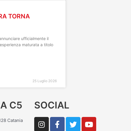
ARA TORNA
annunciare ufficialmente il
’esperienza maturata a titolo
25 Luglio 2026
A C5
SOCIAL
I
F
T
Y
5128 Catania
n
a
w
o