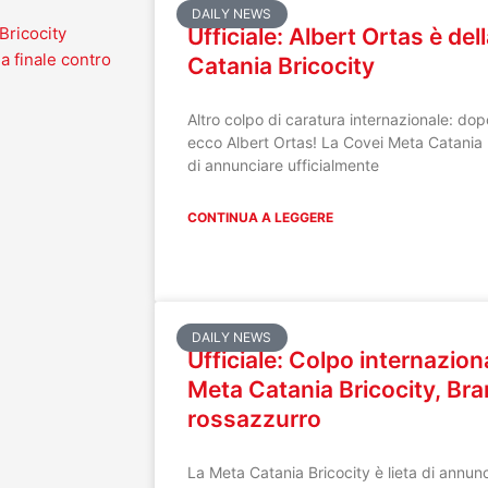
DAILY NEWS
Bricocity
Ufficiale: Albert Ortas è de
la finale contro
Catania Bricocity
Altro colpo di caratura internazionale: d
ecco Albert Ortas! La Covei Meta Catania B
di annunciare ufficialmente
CONTINUA A LEGGERE
DAILY NEWS
Ufficiale: Colpo internazion
Meta Catania Bricocity, Br
rossazzurro
La Meta Catania Bricocity è lieta di annunc