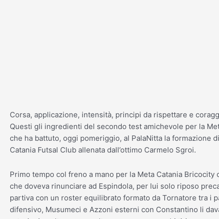
Vai
al
contenuto
Corsa, applicazione, intensità, principi da rispettare e coragg
Questi gli ingredienti del secondo test amichevole per la Met
che ha battuto, oggi pomeriggio, al PalaNitta la formazione di
Catania Futsal Club allenata dall’ottimo Carmelo Sgroi.
Primo tempo col freno a mano per la Meta Catania Bricocity
che doveva rinunciare ad Espindola, per
lui solo riposo prec
partiva con un roster equilibrato formato da Tornatore tra i p
difensivo, Musumeci e Azzoni esterni con Constantino li dav