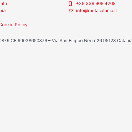
nato
+39 338 908 4268
nia
info@metacatania.it
Cookie Policy
20879 CF 90038650876 – Via San Filippo Neri n26 95128 Catania