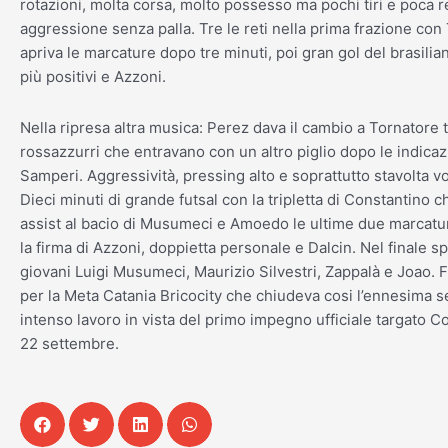
rotazioni, molta corsa, molto possesso ma pochi tiri e poca re
aggressione senza palla. Tre le reti nella prima frazione con
apriva le marcature dopo tre minuti, poi gran gol del brasilian
più positivi e Azzoni.
Nella ripresa altra musica: Perez dava il cambio a Tornatore tr
rossazzurri che entravano con un altro piglio dopo le indicaz
Samperi. Aggressività, pressing alto e soprattutto stavolta vo
Dieci minuti di grande futsal con la tripletta di Constantino c
assist al bacio di Musumeci e Amoedo le ultime due marcat
la firma di Azzoni, doppietta personale e Dalcin. Nel finale sp
giovani Luigi Musumeci, Maurizio Silvestri, Zappalà e Joao. F
per la Meta Catania Bricocity che chiudeva cosi l’ennesima s
intenso lavoro in vista del primo impegno ufficiale targato Co
22 settembre.