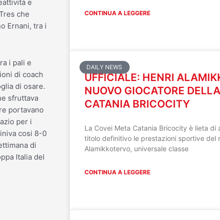
attività e
CONTINUA A LEGGERE
 Tres che
o Ernani, tra i
a i pali e
DAILY NEWS
ioni di coach
UFFICIALE: HENRI ALAMI
glia di osare.
NUOVO GIOCATORE DELLA
he sfruttava
CATANIA BRICOCITY
ure portavano
azio per i
La Covei Meta Catania Bricocity è lieta di 
iniva cosi 8-0
titolo definitivo le prestazioni sportive de
ettimana di
Alamikkotervo, universale classe
ppa Italia del
CONTINUA A LEGGERE