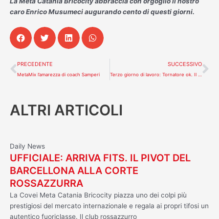
La Meta Catania Bricocity abbraccia con orgoglio il nostro
caro Enrico Musumeci augurando cento di questi giorni.
Precedente
Su
PRECEDENTE
SUCCESSIVO
MetaMix l’amarezza di coach Samperi
Terzo giorno di lavoro: Tornatore ok. Il gruppo lavora sodo
ALTRI ARTICOLI
Daily News
UFFICIALE: ARRIVA FITS. IL PIVOT DEL
BARCELLONA ALLA CORTE
ROSSAZZURRA
La Covei Meta Catania Bricocity piazza uno dei colpi più
prestigiosi del mercato internazionale e regala ai propri tifosi un
autentico fuoriclasse. Il club rossazzurro