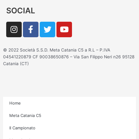
SOCIAL
I
F
T
Y
n
a
w
o
s
c
i
u
t
e
t
t
© 2022 Società S.S.D. Meta Catania C5 a R.L – P.IVA
a
b
t
u
04541220879 CF 90038650876 – Via San Filippo Neri n26 95128
g
o
e
b
Catania (CT)
r
o
r
e
a
k
m
-
f
Home
Meta Catania C5
Il Campionato