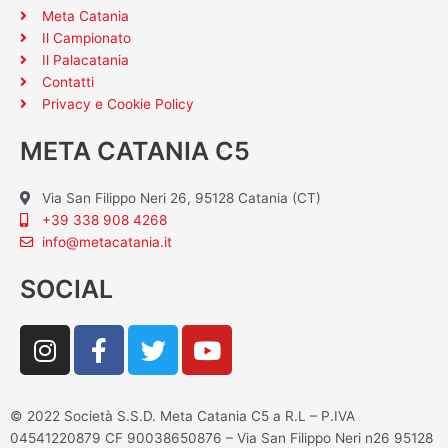
Meta Catania
Il Campionato
Il Palacatania
Contatti
Privacy e Cookie Policy
META CATANIA C5
Via San Filippo Neri 26, 95128 Catania (CT)
+39 338 908 4268
info@metacatania.it
SOCIAL
I
F
T
Y
n
a
w
o
s
c
i
u
t
e
t
t
© 2022 Società S.S.D. Meta Catania C5 a R.L – P.IVA
a
b
t
u
04541220879 CF 90038650876 – Via San Filippo Neri n26 95128