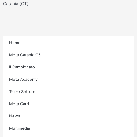
g
o
e
b
Catania (CT)
r
o
r
e
a
k
m
-
f
Home
Meta Catania C5
Il Campionato
Meta Academy
Terzo Settore
Meta Card
News
Multimedia