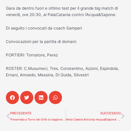
Gara da dentro fuori e ottimo test per il grande big match di
venerdi, ore 20:30, al PalaCatania contro l’Acqua&Sapone.
Di seguito i convocati da coach Samperi
Convocazioni per la partita di domani:
PORTIERI: Tornatore, Perez
ROSTER: C.Musumeci, Tres, Constantino, Azzoni, Espindola,
Ernani, Amoedo, Messina, Di Guida, Silvestri
Precedente
Su
PRECEDENTE
SUCCESSIVO
Presentata a Torre del Grifo la stagione della Meta Catania Bricocity
Meta Catania Bricocity-Acqua&Sapone: 14 i convocati da coach Samperi.