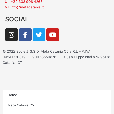
+39 338 908 4268
info@metacatania.it
SOCIAL
I
F
T
Y
n
a
w
o
s
c
i
u
t
e
t
t
© 2022 Società S.S.D. Meta Catania C5 a R.L – P.IVA
a
b
t
u
04541220879 CF 90038650876 – Via San Filippo Neri n26 95128
g
o
e
b
Catania (CT)
r
o
r
e
a
k
m
-
f
Home
Meta Catania C5