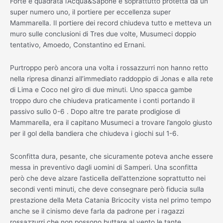
Forte e quadrata l’Acqua&Sapone e soprattutto protetta da un
super numero uno, il portiere per eccellenza super
Mammarella. Il portiere dei record chiudeva tutto e metteva un
muro sulle conclusioni di Tres due volte, Musumeci doppio
tentativo, Amoedo, Constantino ed Ernani.
Purtroppo però ancora una volta i rossazzurri non hanno retto
nella ripresa dinanzi all’immediato raddoppio di Jonas e alla rete
di Lima e Coco nel giro di due minuti. Uno spacca gambe
troppo duro che chiudeva praticamente i conti portando il
passivo sullo 0-6 . Dopo altre tre parate prodigiose di
Mammarella, era il capitano Musumeci a trovare l’angolo giusto
per il gol della bandiera che chiudeva i giochi sul 1-6.
Sconfitta dura, pesante, che sicuramente poteva anche essere
messa in preventivo dagli uomini di Samperi. Una sconfitta
però che deve alzare l’asticella dell’attenzione soprattutto nei
secondi venti minuti, che deve consegnare però fiducia sulla
prestazione della Meta Catania Bricocity vista nel primo tempo
anche se il cinismo deve farla da padrone per i ragazzi
rossazzurri che non possono buttare al vento le tante