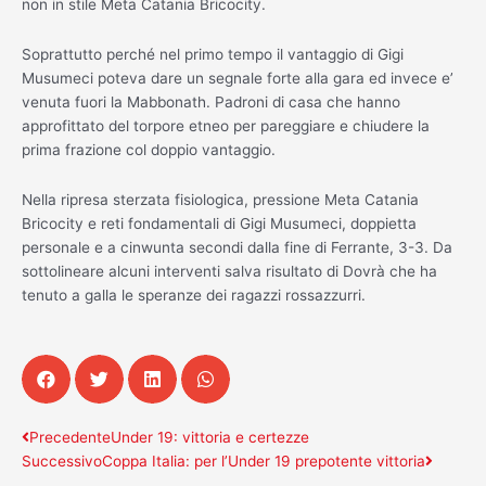
non in stile Meta Catania Bricocity.
Soprattutto perché nel primo tempo il vantaggio di Gigi
Musumeci poteva dare un segnale forte alla gara ed invece e’
venuta fuori la Mabbonath. Padroni di casa che hanno
approfittato del torpore etneo per pareggiare e chiudere la
prima frazione col doppio vantaggio.
Nella ripresa sterzata fisiologica, pressione Meta Catania
Bricocity e reti fondamentali di Gigi Musumeci, doppietta
personale e a cinwunta secondi dalla fine di Ferrante, 3-3. Da
sottolineare alcuni interventi salva risultato di Dovrà che ha
tenuto a galla le speranze dei ragazzi rossazzurri.
Precedente
Succes
Precedente
Under 19: vittoria e certezze
Successivo
Coppa Italia: per l’Under 19 prepotente vittoria