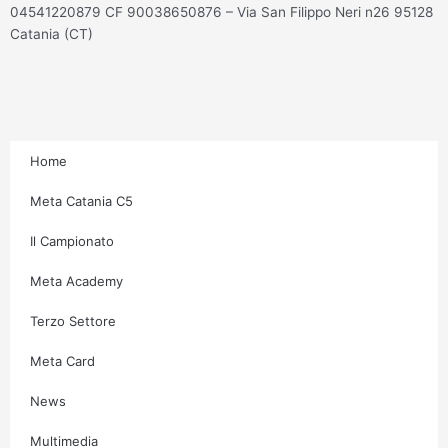
s
c
i
u
04541220879 CF 90038650876 – Via San Filippo Neri n26 95128
Catania (CT)
t
e
t
t
a
b
t
u
g
o
e
b
Home
r
o
r
e
Meta Catania C5
Il Campionato
a
k
Meta Academy
m
-
Terzo Settore
f
Meta Card
News
Multimedia