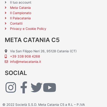
Il tuo account
Meta Catania
Il Campionato
Il Palacatania
Contatti
Privacy e Cookie Policy
META CATANIA C5
Via San Filippo Neri 26, 95128 Catania (CT)
+39 338 908 4268
info@metacatania.it
SOCIAL
I
F
T
Y
n
a
w
o
© 2022 Società S.S.D. Meta Catania C5 a R.L – P.IVA