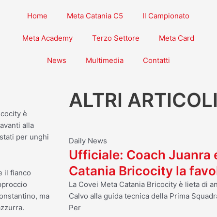
Home
Meta Catania C5
Il Campionato
Meta Academy
Terzo Settore
Meta Card
News
Multimedia
Contatti
ALTRI ARTICOL
icocity è
avanti alla
stati per unghi
Daily News
Ufficiale: Coach Juanra
Catania Bricocity la fav
 il fianco
La Covei Meta Catania Bricocity è lieta di 
approccio
Calvo alla guida tecnica della Prima Squadr
Constantino, ma
Per
azzurra.