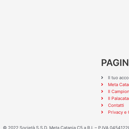
PAGIN
Il tuo acc
Meta Cata
Il Campio
Il Palacata
Contatti
Privacy e 
© 2022 Società S.S.D. Meta Catania C5 a R.L – P.IVA 045412