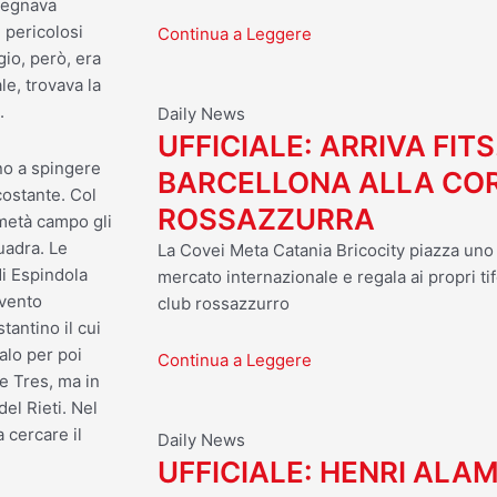
 regnava
 pericolosi
Continua a Leggere
io, però, era
ale, trovava la
.
Daily News
UFFICIALE: ARRIVA FITS
no a spingere
BARCELLONA ALLA CO
costante. Col
ROSSAZZURRA
 metà campo gli
uadra. Le
La Covei Meta Catania Bricocity piazza uno d
di Espindola
mercato internazionale e regala ai propri tif
rvento
club rossazzurro
tantino il cui
alo per poi
Continua a Leggere
e Tres, ma in
el Rieti. Nel
 cercare il
Daily News
UFFICIALE: HENRI ALA