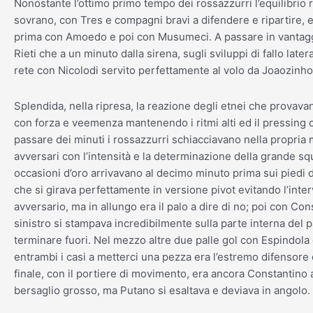
Nonostante l’ottimo primo tempo dei rossazzurri l’equilibrio
sovrano, con Tres e compagni bravi a difendere e ripartire, e
prima con Amoedo e poi con Musumeci. A passare in vantagg
Rieti che a un minuto dalla sirena, sugli sviluppi di fallo later
rete con Nicolodi servito perfettamente al volo da Joaozinho
Splendida, nella ripresa, la reazione degli etnei che provava
con forza e veemenza mantenendo i ritmi alti ed il pressing 
passare dei minuti i rossazzurri schiacciavano nella propria
avversari con l’intensità e la determinazione della grande sq
occasioni d’oro arrivavano al decimo minuto prima sui piedi 
che si girava perfettamente in versione pivot evitando l’inte
avversario, ma in allungo era il palo a dire di no; poi con Cons
sinistro si stampava incredibilmente sulla parte interna del p
terminare fuori. Nel mezzo altre due palle gol con Espindola 
entrambi i casi a metterci una pezza era l’estremo difensore d
finale, con il portiere di movimento, era ancora Constantino a
bersaglio grosso, ma Putano si esaltava e deviava in angolo.