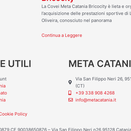
La Covei Meta Catania Bricocity è lieta e o
l’acquisizione delle prestazioni sportive d
Oliveira, conosciuto nel panorama
Continua a Leggere
E UTILI
META CATANI
ount
Via San Filippo Neri 26, 9
nia
(CT)
nato
+39 338 908 4268
nia
info@metacatania.it
Cookie Policy
20879 CF 90038650876 – Via San Filippo Neri n26 95128 Catania