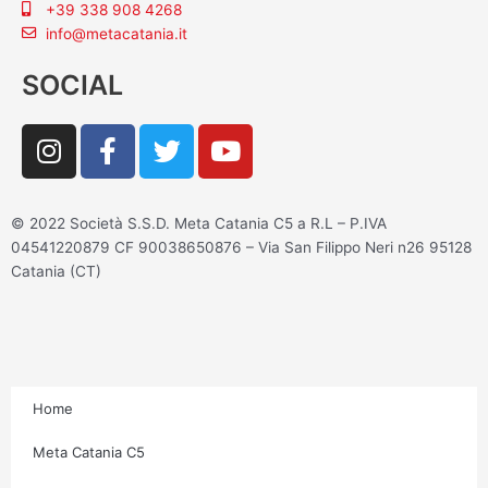
+39 338 908 4268
info@metacatania.it
SOCIAL
I
F
T
Y
n
a
w
o
s
c
i
u
t
e
t
t
© 2022 Società S.S.D. Meta Catania C5 a R.L – P.IVA
a
b
t
u
04541220879 CF 90038650876 – Via San Filippo Neri n26 95128
g
o
e
b
Catania (CT)
r
o
r
e
a
k
m
-
f
Home
Meta Catania C5