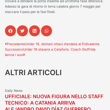
Dovara a blindare la porta insieme ad un’ottima fase difensiva.
Adesso la gara di ritorno in terra calabra giorno 7 maggio per
staccare il pass per le fasi finali.
Precedente
Successivo
Precedente
Under 19, domani ottavi d’andata al Polivalente
Successivo
Under 19 stasera a Cataforio. Coach Giuffrida
lancia i suoi
ALTRI ARTICOLI
Daily News
UFFICIALE: NUOVA FIGURA NELLO STAFF
TECNICO: A CATANIA ARRIVA
ALEJANDRO DAVID DÍAZ GUERRERO