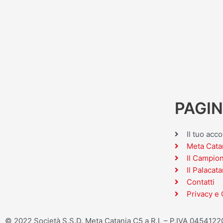
PAGIN
Il tuo acc
Meta Cata
Il Campio
Il Palacata
Contatti
Privacy e 
© 2022 Società S.S.D. Meta Catania C5 a R.L – P.IVA 045412