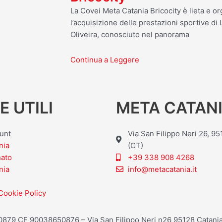
La Covei Meta Catania Bricocity è lieta e o
l’acquisizione delle prestazioni sportive d
Oliveira, conosciuto nel panorama
Continua a Leggere
E UTILI
META CATANI
ount
Via San Filippo Neri 26, 9
nia
(CT)
nato
+39 338 908 4268
nia
info@metacatania.it
Cookie Policy
20879 CF 90038650876 – Via San Filippo Neri n26 95128 Catania