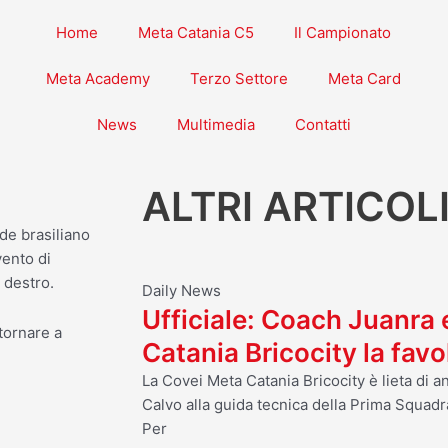
Home
Meta Catania C5
Il Campionato
Meta Academy
Terzo Settore
Meta Card
News
Multimedia
Contatti
ALTRI ARTICOL
de brasiliano
vento di
 destro.
Daily News
Ufficiale: Coach Juanra
tornare a
Catania Bricocity la fav
La Covei Meta Catania Bricocity è lieta di 
Calvo alla guida tecnica della Prima Squadr
Per