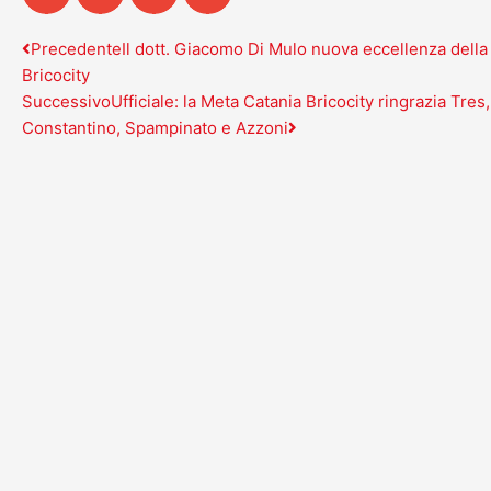
Precedente
Successivo
Precedente
Il dott. Giacomo Di Mulo nuova eccellenza della
Bricocity
Successivo
Ufficiale: la Meta Catania Bricocity ringrazia Tre
Constantino, Spampinato e Azzoni