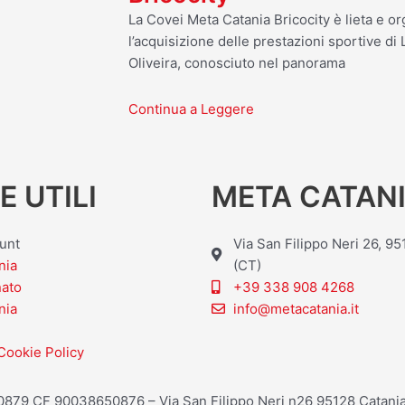
La Covei Meta Catania Bricocity è lieta e o
l’acquisizione delle prestazioni sportive d
Oliveira, conosciuto nel panorama
Continua a Leggere
E UTILI
META CATANI
ount
Via San Filippo Neri 26, 9
nia
(CT)
nato
+39 338 908 4268
nia
info@metacatania.it
Cookie Policy
20879 CF 90038650876 – Via San Filippo Neri n26 95128 Catania