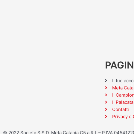
PAGIN
Il tuo acc
Meta Cata
Il Campio
Il Palacata
Contatti
Privacy e 
© 2022 Società S.S.D. Meta Catania C5 a R.L – P.IVA 045412