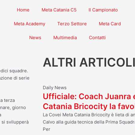
Home
Meta Catania C5
Il Campionato
Meta Academy
Terzo Settore
Meta Card
News
Multimedia
Contatti
ALTRI ARTICOL
dici squadre.
azione di serie
Daily News
Ufficiale: Coach Juanra
a terza
Catania Bricocity la fav
inare, giorno
La Covei Meta Catania Bricocity è lieta di 
a
Calvo alla guida tecnica della Prima Squadr
 si svilupperà
Per