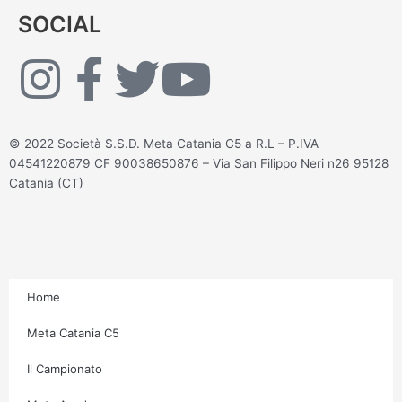
SOCIAL
I
F
T
Y
n
a
w
o
© 2022 Società S.S.D. Meta Catania C5 a R.L – P.IVA
s
c
i
u
04541220879 CF 90038650876 – Via San Filippo Neri n26 95128
Catania (CT)
t
e
t
t
a
b
t
u
g
o
e
b
Home
r
o
r
e
Meta Catania C5
Il Campionato
a
k