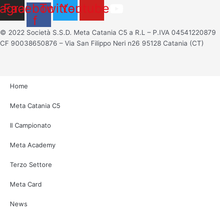
tagram
Facebook-
Twitter
Youtube
f
© 2022 Società S.S.D. Meta Catania C5 a R.L – P.IVA 04541220879
CF 90038650876 – Via San Filippo Neri n26 95128 Catania (CT)
Home
Meta Catania C5
Il Campionato
Meta Academy
Terzo Settore
Meta Card
News