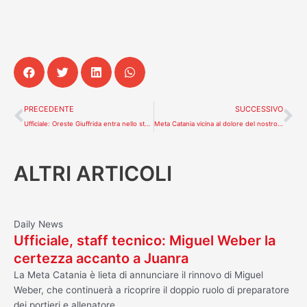
Precedente
Su
PRECEDENTE
SUCCESSIVO
Ufficiale: Oreste Giuffrida entra nello staff medico della Meta Catania Bricocity
Meta Catania vicina al dolore del nostro Cesaroni
ALTRI ARTICOLI
Daily News
Ufficiale, staff tecnico: Miguel Weber la
certezza accanto a Juanra
La Meta Catania è lieta di annunciare il rinnovo di Miguel
Weber, che continuerà a ricoprire il doppio ruolo di preparatore
dei portieri e allenatore