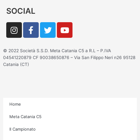
SOCIAL
I
F
T
Y
n
a
w
o
s
c
i
u
t
e
t
t
© 2022 Società S.S.D. Meta Catania C5 a R.L – P.IVA
a
b
t
u
04541220879 CF 90038650876 – Via San Filippo Neri n26 95128
g
o
e
b
Catania (CT)
r
o
r
e
a
k
m
-
f
Home
Meta Catania C5
Il Campionato