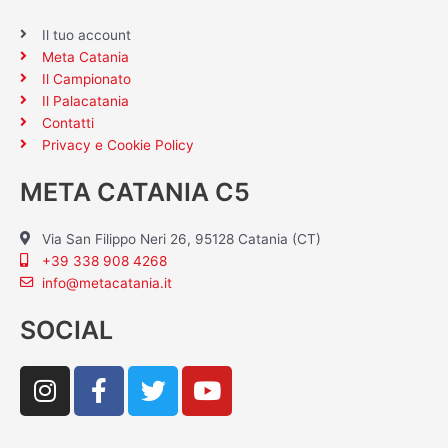
Il tuo account
Meta Catania
Il Campionato
Il Palacatania
Contatti
Privacy e Cookie Policy
META CATANIA C5
Via San Filippo Neri 26, 95128 Catania (CT)
+39 338 908 4268
info@metacatania.it
SOCIAL
I
F
T
Y
n
a
w
o
s
c
i
u