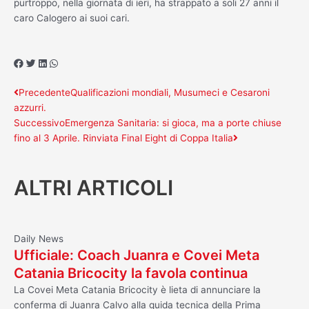
purtroppo, nella giornata di ieri, ha strappato a soli 27 anni il
caro Calogero ai suoi cari.
Precedente
Successivo
Precedente
Qualificazioni mondiali, Musumeci e Cesaroni
azzurri.
Successivo
Emergenza Sanitaria: si gioca, ma a porte chiuse
fino al 3 Aprile. Rinviata Final Eight di Coppa Italia
ALTRI ARTICOLI
Daily News
Ufficiale: Coach Juanra e Covei Meta
Catania Bricocity la favola continua
La Covei Meta Catania Bricocity è lieta di annunciare la
conferma di Juanra Calvo alla guida tecnica della Prima