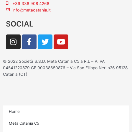
+39 338 908 4268
info@metacatania.it
SOCIAL
I
F
T
Y
n
a
w
o
s
c
i
u
t
e
t
t
© 2022 Società S.S.D. Meta Catania C5 a R.L – P.IVA
a
b
t
u
04541220879 CF 90038650876 – Via San Filippo Neri n26 95128
g
o
e
b
Catania (CT)
r
o
r
e
a
k
m
-
f
Home
Meta Catania C5