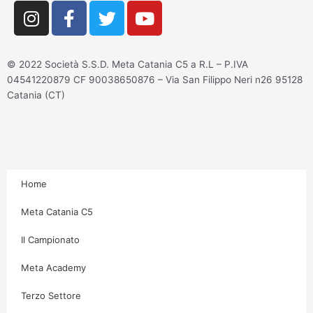
I
F
T
Y
n
a
w
o
s
c
i
u
t
e
t
t
© 2022 Società S.S.D. Meta Catania C5 a R.L – P.IVA
a
b
t
u
04541220879 CF 90038650876 – Via San Filippo Neri n26 95128
g
o
e
b
Catania (CT)
r
o
r
e
a
k
m
-
f
Home
Meta Catania C5
Il Campionato
Meta Academy
Terzo Settore