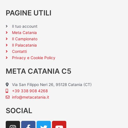
PAGINE UTILI
Il tuo account
Meta Catania
Il Campionato
Il Palacatania
Contatti
Privacy e Cookie Policy
META CATANIA C5
Via San Filippo Neri 26, 95128 Catania (CT)
+39 338 908 4268
info@metacatania.it
SOCIAL
I
F
T
Y