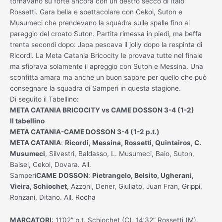
tornavano su forte ancora con un destro secco di Italo
Rossetti. Gara bella e spettacolare con Cekol, Suton e
Musumeci che prendevano la squadra sulle spalle fino al
pareggio del croato Suton. Partita rimessa in piedi, ma beffa
trenta secondi dopo: Japa pescava il jolly dopo la respinta di
Ricordi. La Meta Catania Bricocity le provava tutte nel finale
ma sfiorava solamente il apreggio con Suton e Messina. Una
sconfitta amara ma anche un buon sapore per quello che può
consegnare la squadra di Samperi in questa stagione.
Di seguito il Tabellino:
META CATANIA BRICOCITY vs CAME DOSSON 3-4 (1-2)
Il tabellino
META CATANIA-CAME DOSSON 3-4 (1-2 p.t.)
META CATANIA
:
Ricordi, Messina, Rossetti, Quintairos, C.
Musumeci
, Silvestri, Baldasso, L. Musumeci, Baio, Suton,
Baisel, Cekol, Dovara. All.
Samperi
CAME
DOSSON
:
Pietrangelo, Belsito, Ugherani,
Vieira, Schiochet
, Azzoni, Dener, Giuliato, Juan Fran, Grippi,
Ronzani, Ditano. All. Rocha
MARCATORI
: 11’02” p.t. Schiochet (C), 14’32” Rossetti (M),