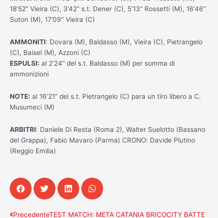
18’52” Vieira (C), 3’42” s.t. Dener (C), 5’13” Rossetti (M), 16’46”
Suton (M), 17’09” Vieira (C)
AMMONITI
: Dovara (M), Baldasso (M), Vieira (C), Pietrangelo
(C), Baisel (M), Azzoni (C)
ESPULSI:
al 2’24” del s.t. Baldasso (M) per somma di
ammonizioni
NOTE:
al 16’21” del s.t. Pietrangelo (C) para un tiro libero a C.
Musumeci (M)
ARBITRI
: Daniele Di Resta (Roma 2), Walter Suelotto (Bassano
del Grappa), Fabio Mavaro (Parma) CRONO: Davide Plutino
(Reggio Emilia)
Precedente
Successivo
Precedente
TEST MATCH: META CATANIA BRICOCITY BATTE