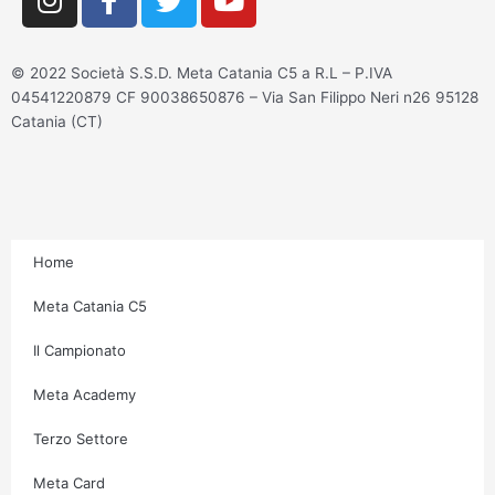
n
a
w
o
s
c
i
u
t
e
t
t
© 2022 Società S.S.D. Meta Catania C5 a R.L – P.IVA
a
b
t
u
04541220879 CF 90038650876 – Via San Filippo Neri n26 95128
g
o
e
b
Catania (CT)
r
o
r
e
a
k
m
-
f
Home
Meta Catania C5
Il Campionato
Meta Academy
Terzo Settore
Meta Card