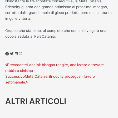
Nonostante le tre sconfitte consecutive, la Meta Catania
Bricocity guarda con grande ottimismo al prossimo impegno,
sorretta dalla grande mole di gioco prodotta però non scaturita
in gol e vittoria.
Gruppo che sta bene, al completo che domani svolgerà una
doppia seduta al PalaCatania.
Precedente
Successivo
Precedente
L’analisi: bisogna reagire, analizzare e trovare
rabbia e cinismo
Successivo
Meta Catania Bricocity prosegue il lavoro
settimanale.
ALTRI ARTICOLI