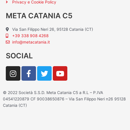
Privacy e Cookie Policy
META CATANIA C5
Via San Filippo Neri 26, 95128 Catania (CT)
+39 338 908 4268
info@metacatania.it
SOCIAL
I
F
T
Y
n
a
w
o
s
c
i
u
t
e
t
t
© 2022 Società S.S.D. Meta Catania C5 a R.L – P.IVA
a
b
t
u
04541220879 CF 90038650876 – Via San Filippo Neri n26 95128
g
o
e
b
Catania (CT)
r
o
r
e
a
k
m
-