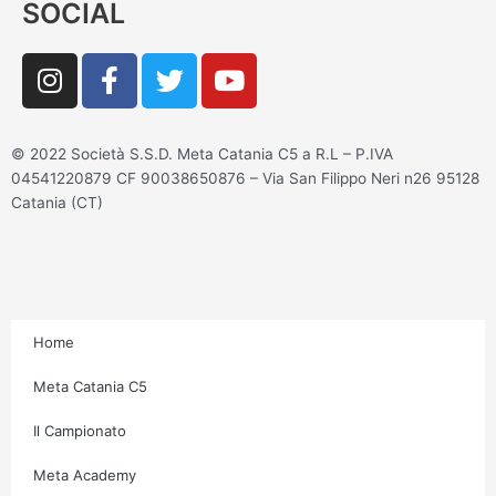
SOCIAL
I
F
T
Y
n
a
w
o
s
c
i
u
t
e
t
t
© 2022 Società S.S.D. Meta Catania C5 a R.L – P.IVA
a
b
t
u
04541220879 CF 90038650876 – Via San Filippo Neri n26 95128
g
o
e
b
Catania (CT)
r
o
r
e
a
k
m
-
f
Home
Meta Catania C5
Il Campionato
Meta Academy