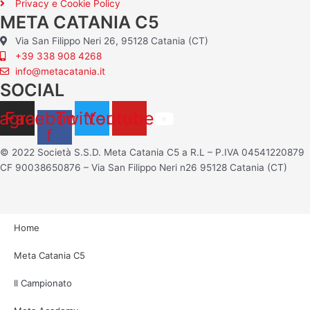
Privacy e Cookie Policy
META CATANIA C5
Via San Filippo Neri 26, 95128 Catania (CT)
+39 338 908 4268
info@metacatania.it
SOCIAL
tagram
Facebook-
Twitter
Youtube
f
© 2022 Società S.S.D. Meta Catania C5 a R.L – P.IVA 04541220879
CF 90038650876 – Via San Filippo Neri n26 95128 Catania (CT)
Home
Meta Catania C5
Il Campionato