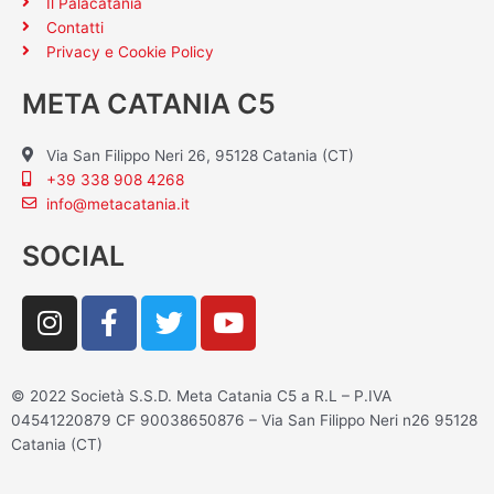
Il Palacatania
Contatti
Privacy e Cookie Policy
META CATANIA C5
Via San Filippo Neri 26, 95128 Catania (CT)
+39 338 908 4268
info@metacatania.it
SOCIAL
I
F
T
Y
n
a
w
o
s
c
i
u
t
e
t
t
© 2022 Società S.S.D. Meta Catania C5 a R.L – P.IVA
a
b
t
u
04541220879 CF 90038650876 – Via San Filippo Neri n26 95128
g
o
e
b
Catania (CT)
r
o
r
e