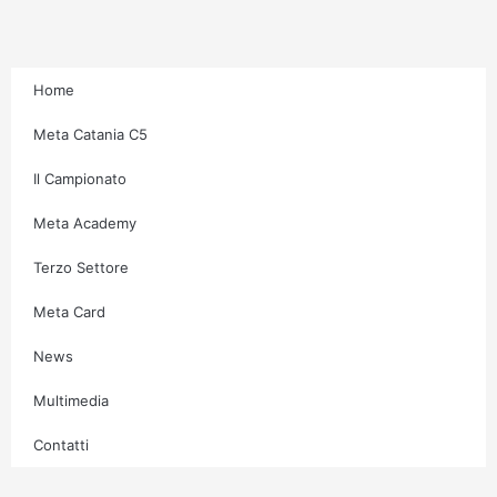
a
k
m
-
f
Home
Meta Catania C5
Il Campionato
Meta Academy
Terzo Settore
Meta Card
News
Multimedia
Contatti