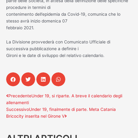
parte delle Società, in attesa della definizione delle specifiche
procedure in termini di
contenimento dell’epidemia da Covid-19, comunica che lo
stesso avrà inizio domenica 07
febbraio 2021.
La Divisione provvederà con Comunicato Ufficiale di
successiva pubblicazione a definire i
Gironi e le date di sviluppo del relativo calendario.
Precedente
Successivo
Precedente
Under 19, si riparte. A breve il calendario degli
allenamenti
Successivo
Under 19, finalmente di parte. Meta Catania
Bricocity inserita nel Girone V