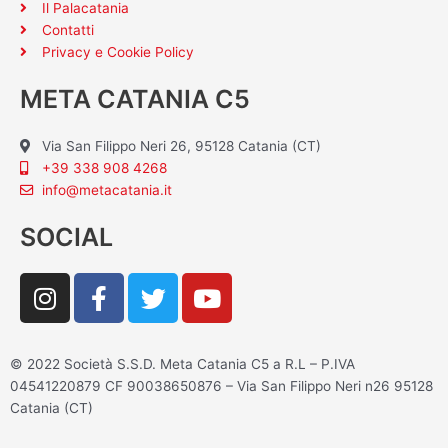
Il Palacatania
Contatti
Privacy e Cookie Policy
META CATANIA C5
Via San Filippo Neri 26, 95128 Catania (CT)
+39 338 908 4268
info@metacatania.it
SOCIAL
I
F
T
Y
n
a
w
o
s
c
i
u
t
e
t
t
© 2022 Società S.S.D. Meta Catania C5 a R.L – P.IVA
a
b
t
u
04541220879 CF 90038650876 – Via San Filippo Neri n26 95128
g
o
e
b
Catania (CT)
r
o
r
e