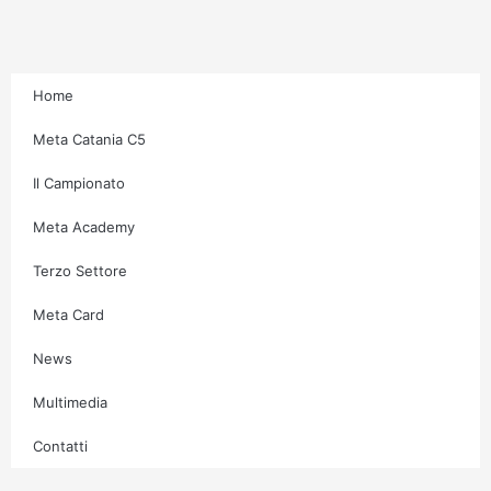
a
k
m
-
f
Home
Meta Catania C5
Il Campionato
Meta Academy
Terzo Settore
Meta Card
News
Multimedia
Contatti