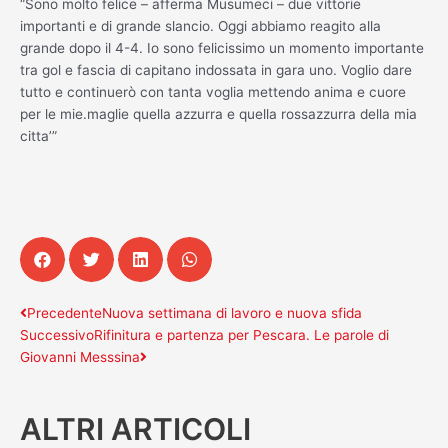
“Sono molto felice – afferma Musumeci – due vittorie
importanti e di grande slancio. Oggi abbiamo reagito alla
grande dopo il 4-4. Io sono felicissimo un momento importante
tra gol e fascia di capitano indossata in gara uno. Voglio dare
tutto e continuerò con tanta voglia mettendo anima e cuore
per le mie.maglie quella azzurra e quella rossazzurra della mia
citta’”
Precedente
Successivo
Precedente
Nuova settimana di lavoro e nuova sfida
Successivo
Rifinitura e partenza per Pescara. Le parole di
Giovanni Messsina
ALTRI ARTICOLI