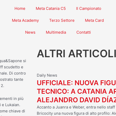
Home
Meta Catania C5
Il Campionato
Meta Academy
Terzo Settore
Meta Card
News
Multimedia
Contatti
ALTRI ARTICOL
Acqua&Sapone si
off scudetto e
nale. Di contro
Daily News
ostrato tante
UFFICIALE: NUOVA FIG
 2.
TECNICO: A CATANIA A
ALEJANDRO DAVID DÍA
lementi in più
 e Lukaian.
Accanto a Juanra e Weber, entra nello staff
come chiave di
Bricocity una nuova figura di alto profilo: 