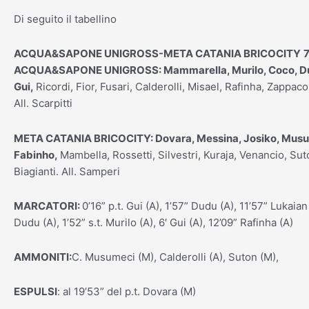
Di seguito il tabellino
ACQUA&SAPONE UNIGROSS-META CATANIA BRICOCITY
7
ACQUA&SAPONE UNIGROSS: Mammarella, Murilo, Coco, D
Gui,
Ricordi, Fior, Fusari, Calderolli, Misael, Rafinha, Zappaco
All. Scarpitti
META CATANIA BRICOCITY: Dovara, Messina, Josiko, Musu
Fabinho,
Mambella, Rossetti, Silvestri, Kuraja, Venancio, Sut
Biagianti. All. Samperi
MARCATORI:
0’16” p.t. Gui (A), 1’57” Dudu (A), 11’57” Lukaian
Dudu (A), 1’52” s.t. Murilo (A), 6′ Gui (A), 12’09” Rafinha (A)
AMMONITI:
C. Musumeci (M), Calderolli (A), Suton (M),
ESPULSI
: al 19’53” del p.t. Dovara (M)