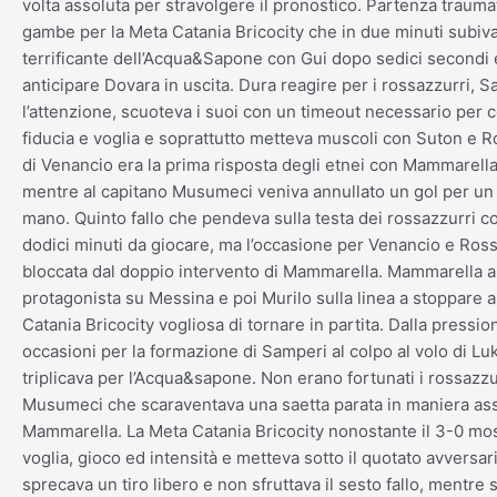
volta assoluta per stravolgere il pronostico. Partenza trauma
gambe per la Meta Catania Bricocity che in due minuti subi
terrificante dell’Acqua&Sapone con Gui dopo sedici secondi
anticipare Dovara in uscita. Dura reagire per i rossazzurri, 
l’attenzione, scuoteva i suoi con un timeout necessario per
fiducia e voglia e soprattutto metteva muscoli con Suton e Ros
di Venancio era la prima risposta degli etnei con Mammarella
mentre al capitano Musumeci veniva annullato un gol per un 
mano. Quinto fallo che pendeva sulla testa dei rossazzurri c
dodici minuti da giocare, ma l’occasione per Venancio e Ross
bloccata dal doppio intervento di Mammarella. Mammarella 
protagonista su Messina e poi Murilo sulla linea a stoppare 
Catania Bricocity vogliosa di tornare in partita. Dalla pressio
occasioni per la formazione di Samperi al colpo al volo di Lu
triplicava per l’Acqua&sapone. Non erano fortunati i rossazzu
Musumeci che scaraventava una saetta parata in maniera ass
Mammarella. La Meta Catania Bricocity nonostante il 3-0 mo
voglia, gioco ed intensità e metteva sotto il quotato avversa
sprecava un tiro libero e non sfruttava il sesto fallo, mentre 