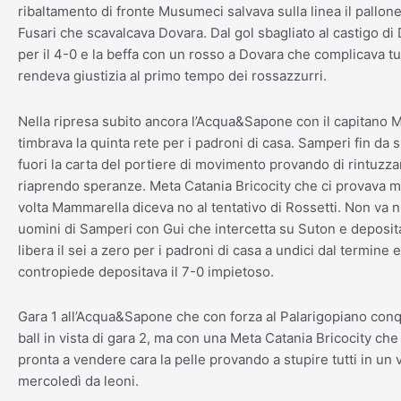
ribaltamento di fronte Musumeci salvava sulla linea il pallon
Fusari che scavalcava Dovara. Dal gol sbagliato al castigo d
per il 4-0 e la beffa con un rosso a Dovara che complicava tu
rendeva giustizia al primo tempo dei rossazzurri.
Nella ripresa subito ancora l’Acqua&Sapone con il capitano M
timbrava la quinta rete per i padroni di casa. Samperi fin da s
fuori la carta del portiere di movimento provando di rintuzza
riaprendo speranze. Meta Catania Bricocity che ci provava 
volta Mammarella diceva no al tentativo di Rossetti. Non va n
uomini di Samperi con Gui che intercetta su Suton e deposit
libera il sei a zero per i padroni di casa a undici dal termine 
contropiede depositava il 7-0 impietoso.
Gara 1 all’Acqua&Sapone che con forza al Palarigopiano conq
ball in vista di gara 2, ma con una Meta Catania Bricocity che 
pronta a vendere cara la pelle provando a stupire tutti in un 
mercoledì da leoni.