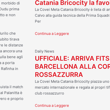
Catania Bricocity la fav
e morbido di
i Dudu prima
La Covei Meta Catania Bricocity è lieta di 
tto e non
Calvo alla guida tecnica della Prima Squadr
Per
urilo che
Continua a Leggere
ubito tirava
re le distanze
ma ancora una
Daily News
ulla bene agli
UFFICIALE: ARRIVA FITS
a a porta
BARCELLONA ALLA CO
e Rafinha in
ROSSAZZURRA
La Covei Meta Catania Bricocity piazza uno d
uista il match
mercato internazionale e regala ai propri tif
al Palanitta è
club rossazzurro
vero e proprio
Continua a Leggere