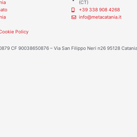
nia
(CT)
nato
+39 338 908 4268
nia
info@metacatania.it
Cookie Policy
20879 CF 90038650876 – Via San Filippo Neri n26 95128 Catania