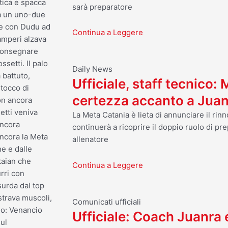
tica e spacca
sarà preparatore
va un uno-due
 e con Dudu ad
Continua a Leggere
Samperi alzava
 consegnare
setti. Il palo
Daily News
 battuto,
Ufficiale, staff tecnico:
tocco di
certezza accanto a Jua
on ancora
etti veniva
La Meta Catania è lieta di annunciare il ri
ancora
continuerà a ricoprire il doppio ruolo di pre
ancora la Meta
allenatore
ne e dalle
kaian che
Continua a Leggere
rri con
urda dal top
strava muscoli,
Comunicati ufficiali
rio: Venancio
Ufficiale: Coach Juanra
sul