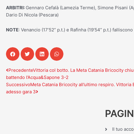
ARBITRI:
Gennaro Cefalà (Lamezia Terme), Simone Pisani (A
Dario Di Nicola (Pescara)
NOTE
: Venancio (17’52” p.t.) e Rafinha (19’54” p.t.) falliscono
Precedente
Successivo
Precedente
Vittoria col botto. La Meta Catania Bricocity chi
battendo l’Acqua&Sapone 3-2
Successivo
Meta Catania Bricocity all’ultimo respiro. Vittoria 
adesso gara 3
PAGIN
Il tuo acc