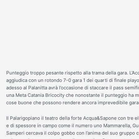
Vai
al
contenuto
Punteggio troppo pesante rispetto alla trama della gara. L’
aggiudica con un rotondo 7-0 gara 1 dei quarti di finale play
adesso al Palanitta avrà l’occasione di staccare il pass semifi
una Meta Catania Bricocity che nonostante il punteggio ha m
cose buone che possono rendere ancora imprevedibile gara
Il Palarigopiano il teatro della forte Acqua&Sapone con tre e
e di spessore in campo come il numero uno Mammarella, Gui
Samperi cercava il colpo gobbo con l’anima del suo gruppo 