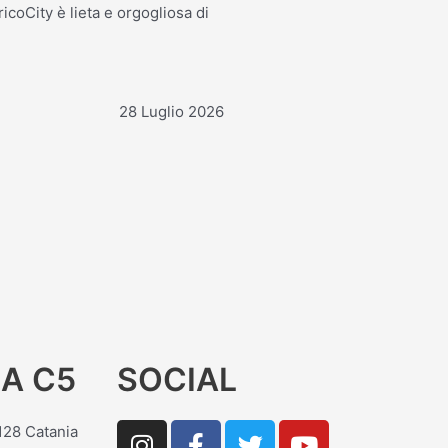
icoCity è lieta e orgogliosa di
28 Luglio 2026
A C5
SOCIAL
I
F
T
Y
5128 Catania