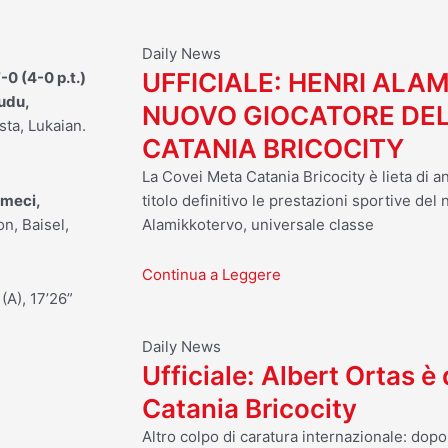
Daily News
UFFICIALE: HENRI ALA
-0 (4-0 p.t.)
udu,
NUOVO GIOCATORE DEL
sta, Lukaian.
CATANIA BRICOCITY
La Covei Meta Catania Bricocity è lieta di a
meci,
titolo definitivo le prestazioni sportive del
on, Baisel,
Alamikkotervo, universale classe
Continua a Leggere
 (A), 17’26”
Daily News
Ufficiale: Albert Ortas è
Catania Bricocity
Altro colpo di caratura internazionale: dop