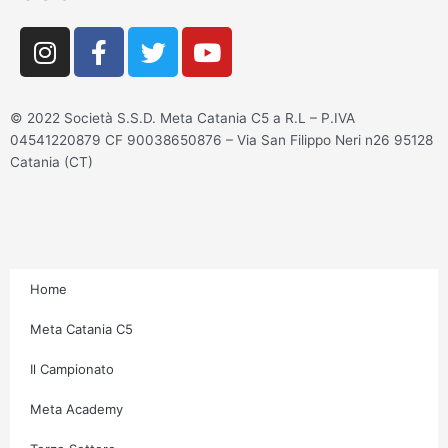
I
F
T
Y
n
a
w
o
s
c
i
u
t
e
t
t
© 2022 Società S.S.D. Meta Catania C5 a R.L – P.IVA
a
b
t
u
04541220879 CF 90038650876 – Via San Filippo Neri n26 95128
g
o
e
b
Catania (CT)
r
o
r
e
a
k
m
-
f
Home
Meta Catania C5
Il Campionato
Meta Academy