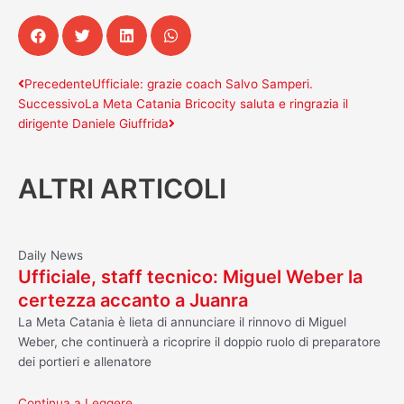
Precedente
Successivo
Precedente
Ufficiale: grazie coach Salvo Samperi.
Successivo
La Meta Catania Bricocity saluta e ringrazia il
dirigente Daniele Giuffrida
ALTRI ARTICOLI
Daily News
Ufficiale, staff tecnico: Miguel Weber la
certezza accanto a Juanra
La Meta Catania è lieta di annunciare il rinnovo di Miguel
Weber, che continuerà a ricoprire il doppio ruolo di preparatore
dei portieri e allenatore
Continua a Leggere