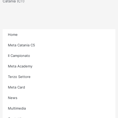
g
o
e
b
Catania (CT)
r
o
r
e
a
k
m
-
f
Home
Meta Catania C5
Il Campionato
Meta Academy
Terzo Settore
Meta Card
News
Multimedia