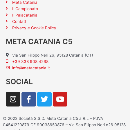
Meta Catania
Il Campionato
Il Palacatania
Contatti
Privacy e Cookie Policy
META CATANIA C5
Via San Filippo Neri 26, 95128 Catania (CT)
+39 338 908 4268
info@metacatania.it
SOCIAL
I
F
T
Y
n
a
w
o
s
c
i
u
t
e
t
t
© 2022 Società S.S.D. Meta Catania C5 a R.L – P.IVA
a
b
t
u
04541220879 CF 90038650876 – Via San Filippo Neri n26 95128