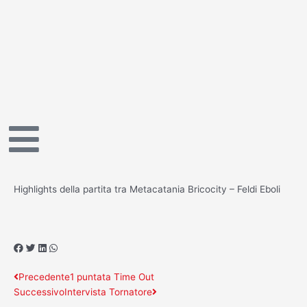
Vai
al
contenuto
Highlights della partita tra Metacatania Bricocity – Feldi Eboli
Precedente
Successivo
Precedente
1 puntata Time Out
Successivo
Intervista Tornatore