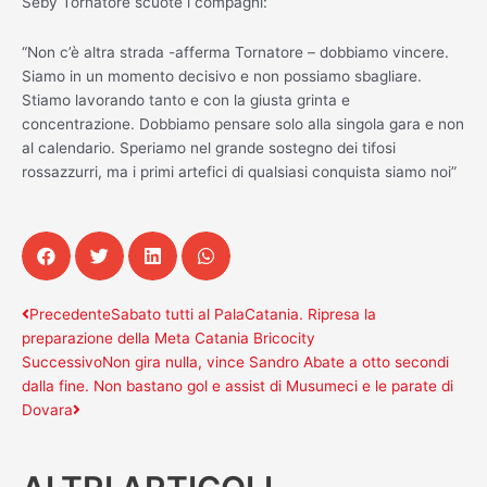
Seby Tornatore scuote i compagni:
“Non c’è altra strada -afferma Tornatore – dobbiamo vincere.
Siamo in un momento decisivo e non possiamo sbagliare.
Stiamo lavorando tanto e con la giusta grinta e
concentrazione. Dobbiamo pensare solo alla singola gara e non
al calendario. Speriamo nel grande sostegno dei tifosi
rossazzurri, ma i primi artefici di qualsiasi conquista siamo noi”
Precedente
Successivo
Precedente
Sabato tutti al PalaCatania. Ripresa la
preparazione della Meta Catania Bricocity
Successivo
Non gira nulla, vince Sandro Abate a otto secondi
dalla fine. Non bastano gol e assist di Musumeci e le parate di
Dovara