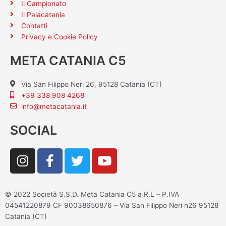
Il Campionato
Il Palacatania
Contatti
Privacy e Cookie Policy
META CATANIA C5
Via San Filippo Neri 26, 95128 Catania (CT)
+39 338 908 4268
info@metacatania.it
SOCIAL
I
F
T
Y
n
a
w
o
s
c
i
u
t
e
t
t
© 2022 Società S.S.D. Meta Catania C5 a R.L – P.IVA
a
b
t
u
04541220879 CF 90038650876 – Via San Filippo Neri n26 95128
g
o
e
b
Catania (CT)