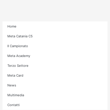
r
o
r
e
a
k
m
-
f
Home
Meta Catania C5
Il Campionato
Meta Academy
Terzo Settore
Meta Card
News
Multimedia
Contatti