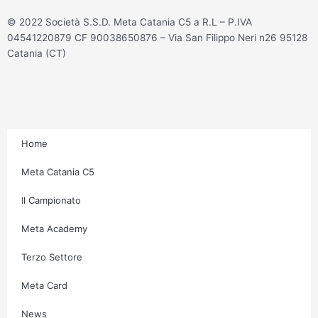
s
c
i
u
t
e
t
t
© 2022 Società S.S.D. Meta Catania C5 a R.L – P.IVA
a
b
t
u
04541220879 CF 90038650876 – Via San Filippo Neri n26 95128
g
o
e
b
Catania (CT)
r
o
r
e
a
k
m
-
f
Home
Meta Catania C5
Il Campionato
Meta Academy
Terzo Settore
Meta Card
News