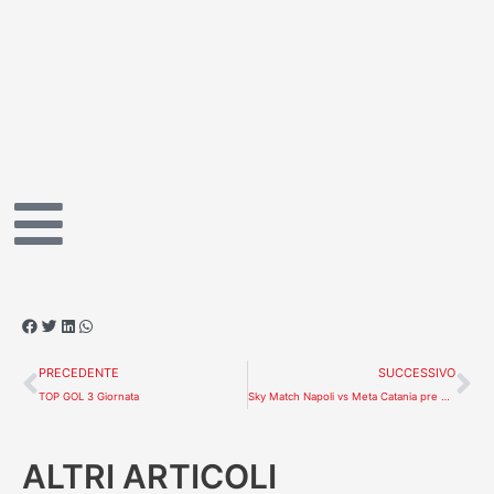
Vai
al
contenuto
Precedente
Su
PRECEDENTE
SUCCESSIVO
TOP GOL 3 Giornata
Sky Match Napoli vs Meta Catania pre gara coach Tarantino
ALTRI ARTICOLI