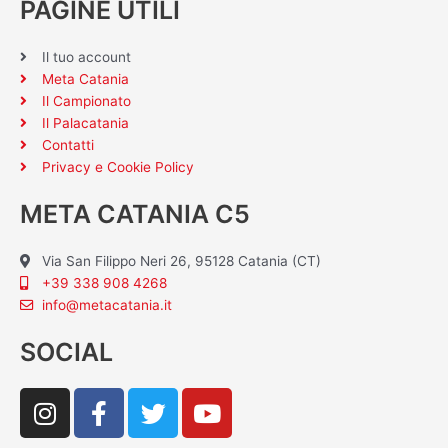
PAGINE UTILI
Il tuo account
Meta Catania
Il Campionato
Il Palacatania
Contatti
Privacy e Cookie Policy
META CATANIA C5
Via San Filippo Neri 26, 95128 Catania (CT)
+39 338 908 4268
info@metacatania.it
SOCIAL
I
F
T
Y
n
a
w
o