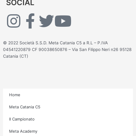
SOCIAL
I
F
T
Y
n
a
w
o
© 2022 Società S.S.D. Meta Catania C5 a R.L – P.IVA
s
c
i
u
04541220879 CF 90038650876 – Via San Filippo Neri n26 95128
Catania (CT)
t
e
t
t
a
b
t
u
g
o
e
b
Home
r
o
r
e
Meta Catania C5
Il Campionato
a
k
Meta Academy