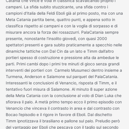
Catania che vince e vola in classifica scavalcando proprio i
campani. La sfida subito stuzzicante, una sfida contro i
campioni d’Italia della Feldi Eboli già al primo posto, ma con una
Meta Catania partita bene, quattro punti, e appena sotto in
classifica rispetto ai campani e con la voglia di sorpasso e di
misurare ancora la forza dei rossazzurri. PalaCatania sempre
presente, nonostante l’insolito giovedì, con quasi 2000
spettatori presenti e gara subito praticamente a specchio nelle
dinamiche tattiche con Dal Cin da un lato e Timm dall’altro
portieri spesso di costruzione e pressione alta da ambedue le
parti. Primi cambi dopo i primi tre minuti di gioco senza grandi
interventi dei portieri con Carmelo Musumeci dentro insieme a
Turmena, Anderson e Salamone sul parquet del PalaCatania.
Interessanti le conclusioni di Venancio, risposta di Timm, e il
tentativo fuori misura di Salamone. Al minuto 8 super azione
della Meta Catania con la conclusione al volo di Dian Luka che
sfiorava il palo. A metà primo tempo ecco il primo episodio con
Venancio che vinceva il contrasto in area e dal contrasto con
Bocao l’episodio e il rigore in favore di Eboli. Dal dischetto
Timm ipnotizzava il brasiliano e pallone sul palo. Preludio però
del vantaggio per Eboli che pescava con il taglio sul secondo