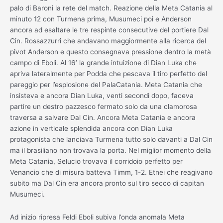
palo di Baroni la rete del match. Reazione della Meta Catania al
minuto 12 con Turmena prima, Musumeci poi e Anderson
ancora ad esaltare le tre respinte consecutive del portiere Dal
Cin. Rossazzurri che andavano maggiormente alla ricerca del
pivot Anderson e questo consegnava pressione dentro la metà
campo di Eboli. Al 16’ la grande intuizione di Dian Luka che
apriva lateralmente per Podda che pescava il tiro perfetto del
pareggio per l’esplosione del PalaCatania. Meta Catania che
insisteva e ancora Dian Luka, venti secondi dopo, faceva
partire un destro pazzesco fermato solo da una clamorosa
traversa a salvare Dal Cin. Ancora Meta Catania e ancora
azione in verticale splendida ancora con Dian Luka
protagonista che lanciava Turmena tutto solo davanti a Dal Cin
ma il brasiliano non trovava la porta. Nel miglior momento della
Meta Catania, Selucio trovava il corridoio perfetto per
Venancio che di misura batteva Timm, 1-2. Etnei che reagivano
subito ma Dal Cin era ancora pronto sul tiro secco di capitan
Musumeci.
Ad inizio ripresa Feldi Eboli subiva l’onda anomala Meta