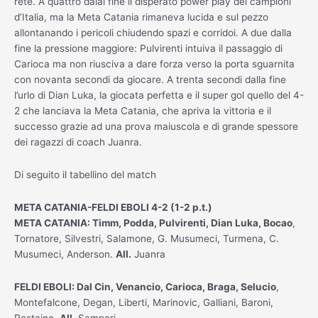
rete. A quattro dalal fine il disperato power play dei campioni
d’Italia, ma la Meta Catania rimaneva lucida e sul pezzo
allontanando i pericoli chiudendo spazi e corridoi. A due dalla
fine la pressione maggiore: Pulvirenti intuiva il passaggio di
Carioca ma non riusciva a dare forza verso la porta sguarnita
con novanta secondi da giocare. A trenta secondi dalla fine
l’urlo di Dian Luka, la giocata perfetta e il super gol quello del 4-
2 che lanciava la Meta Catania, che apriva la vittoria e il
successo grazie ad una prova maiuscola e di grande spessore
dei ragazzi di coach Juanra.
Di seguito il tabellino del match
META CATANIA-FELDI EBOLI 4-2 (1-2 p.t.)
META CATANIA: Timm, Podda, Pulvirenti, Dian Luka, Bocao
,
Tornatore, Silvestri, Salamone, G. Musumeci, Turmena, C.
Musumeci, Anderson.
All.
Juanra
FELDI EBOLI: Dal Cin, Venancio, Carioca, Braga, Selucio
,
Montefalcone, Degan, Liberti, Marinovic, Galliani, Baroni,
Restaino.
All.
Samperi