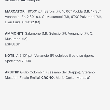
MARCATORI:
10’00” p.t. Baroni (F), 16’00” Podda (M), 17’35”
Venancio (F), 2’30” s.t. C. Musumeci (M), 6’00’ Pulvirenti (M),
Dian Luka al 19’32 (M)
AMMONITI:
Salamone (M), Selucio (F), Venancio (F), C.
Musumeci (M)
ESPULSI:
NOTE:
A 9’10” p.t. Venancio (F) colpisce il palo su rigore.
Spettatori 2.000
ARBITRI:
Giulio Colombini (Bassano del Grappa), Stefano
Mestieri (Finale Emilia)
CRONO:
Mario Certa (Marsala)