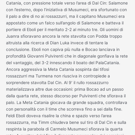
Catania, con pressione totale verso l’area di Dal Cin: Salamone
con l’esterno, dopo l’iniziativa di Musumeci, era sfortunato con
il palo a dire di no ai rossazzurri, ma il capitano Musumeci era
appostato come un falco sull’angolo di Salamone e batteva il
portiere di Eboli per il meritato 2-2 al minuto tre. Gli uomini di
Juanra sfioravano ancora la rete stavolta con Podda troppo
altruista alla ricerca di Dian Luka invece di tentare la
conclusione. Eboli non capiva più nulla e Bocao lanciava in
profondità Giovanni Pulvirenti che in diagonale gonfiava la rete
del vantaggio, del 3-2 innescando il boato del PalaCatania.
Ancora aggressiva la Meta Catania sospinta dai tifosi
rossazzurri ma Turmena non riusciva in contropiede a
sorprendere stavolta Dal Cin. Al 9’ il rullo rossazzurro
materializzava altre due occasioni: prima Bocao ad un passo
dalla quarta rete, stesso discorso per Pulvirenti che sfiorava il
palo. La Meta Catania giocava da grande squadra, controllava
con personalità con il time che scorreva fino a sei dalla fine.
Feldi Eboli doveva risalire la china e spazio verso l’area
rossazzurra, ma Timm chiudeva bene sul tiro di Dal Cin e sulla
respinta la parabola di Carmelo Musumeci sfiorava la quarta