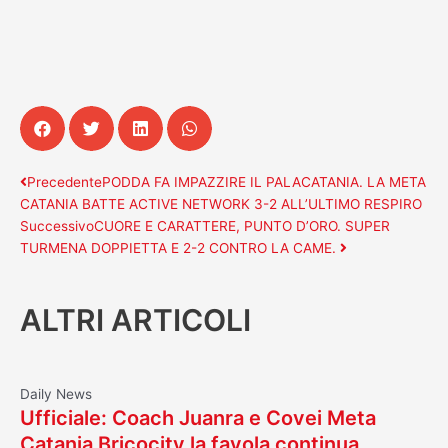
Precedente
Successivo
Precedente
PODDA FA IMPAZZIRE IL PALACATANIA. LA META
CATANIA BATTE ACTIVE NETWORK 3-2 ALL’ULTIMO RESPIRO
Successivo
CUORE E CARATTERE, PUNTO D’ORO. SUPER
TURMENA DOPPIETTA E 2-2 CONTRO LA CAME.
ALTRI ARTICOLI
Daily News
Ufficiale: Coach Juanra e Covei Meta
Catania Bricocity la favola continua