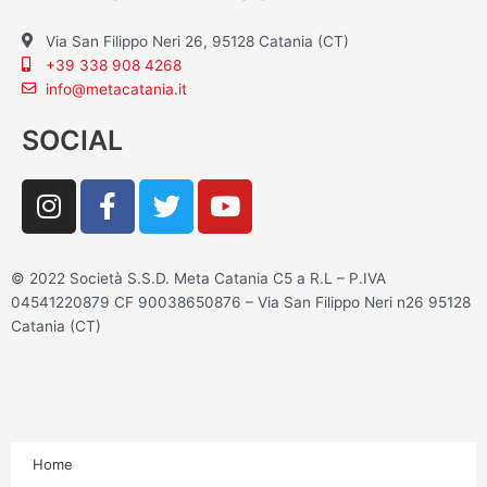
Via San Filippo Neri 26, 95128 Catania (CT)
+39 338 908 4268
info@metacatania.it
SOCIAL
I
F
T
Y
n
a
w
o
s
c
i
u
t
e
t
t
© 2022 Società S.S.D. Meta Catania C5 a R.L – P.IVA
a
b
t
u
04541220879 CF 90038650876 – Via San Filippo Neri n26 95128
g
o
e
b
Catania (CT)
r
o
r
e
a
k
m
-
f
Home