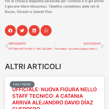
Per la cronaca doppietta personale per Turmena e in gol anche
il giovane Mario Musumeci. Tabellino completato dalle reti di
Bocao, Silvestri e Gabriel Pina.
Precedente
Su
PRECEDENTE
SUCCESSIVO
VITTORIA NETTA PER 5-1 NEL SECONDO MATCH CONTRO I MALTESI DI LUXOL
Test Match: Una Meta Catania molto rimaneggiata pareggia 3-3 Pirossigeno Cosenza
ALTRI ARTICOLI
DAILY NEWS
UFFICIALE: NUOVA FIGURA NELLO
STAFF TECNICO: A CATANIA
ARRIVA ALEJANDRO DAVID DÍAZ