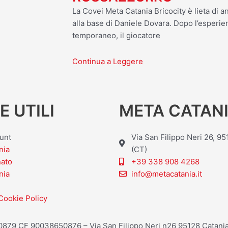
La Covei Meta Catania Bricocity è lieta di an
alla base di Daniele Dovara. Dopo l’esperien
temporaneo, il giocatore
Continua a Leggere
E UTILI
META CATANI
ount
Via San Filippo Neri 26, 9
nia
(CT)
nato
+39 338 908 4268
nia
info@metacatania.it
Cookie Policy
20879 CF 90038650876 – Via San Filippo Neri n26 95128 Catania