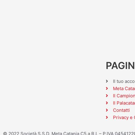
PAGIN
Il tuo acc
Meta Cata
Il Campio
Il Palacata
Contatti
Privacy e 
© 2022 Società S.S.D. Meta Catania C5 a R.L – P.IVA 045412