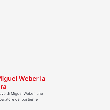
I
 Miguel Weber la
nra
nnovo di Miguel Weber, che
paratore dei portieri e