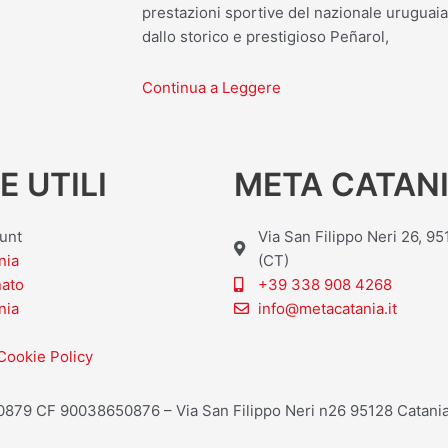
prestazioni sportive del nazionale uruguai
dallo storico e prestigioso Peñarol,
Continua a Leggere
E UTILI
META CATANI
ount
Via San Filippo Neri 26, 9
nia
(CT)
nato
+39 338 908 4268
nia
info@metacatania.it
Cookie Policy
20879 CF 90038650876 – Via San Filippo Neri n26 95128 Catania