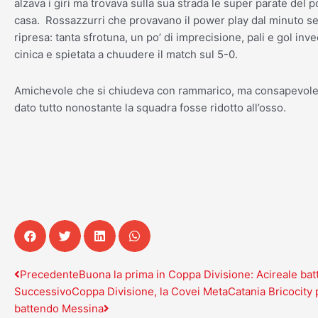
alzava i giri ma trovava sulla sua strada le super parate del p
casa. Rossazzurri che provavano il power play dal minuto se
ripresa: tanta sfrotuna, un po’ di imprecisione, pali e gol in
cinica e spietata a chuudere il match sul 5-0.
Amichevole che si chiudeva con rammarico, ma consapevole
dato tutto nonostante la squadra fosse ridotto all’osso.
Precedente
Successivo
Precedente
Buona la prima in Coppa Divisione: Acireale bat
Successivo
Coppa Divisione, la Covei MetaCatania Bricocity p
battendo Messina