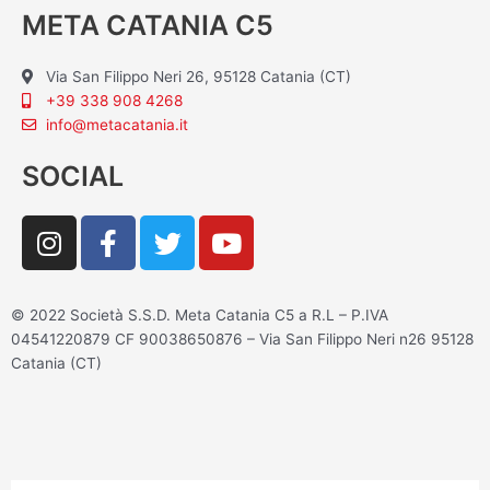
META CATANIA C5
Via San Filippo Neri 26, 95128 Catania (CT)
+39 338 908 4268
info@metacatania.it
SOCIAL
I
F
T
Y
n
a
w
o
s
c
i
u
t
e
t
t
© 2022 Società S.S.D. Meta Catania C5 a R.L – P.IVA
a
b
t
u
04541220879 CF 90038650876 – Via San Filippo Neri n26 95128
g
o
e
b
Catania (CT)
r
o
r
e
a
k
m
-
f