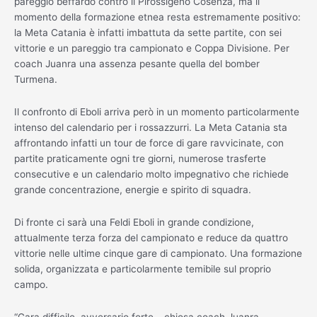
pareggio beffardo contro il Pirossigeno Cosenza, ma il
momento della formazione etnea resta estremamente positivo:
la Meta Catania è infatti imbattuta da sette partite, con sei
vittorie e un pareggio tra campionato e Coppa Divisione. Per
coach Juanra una assenza pesante quella del bomber
Turmena.
Il confronto di Eboli arriva però in un momento particolarmente
intenso del calendario per i rossazzurri. La Meta Catania sta
affrontando infatti un tour de force di gare ravvicinate, con
partite praticamente ogni tre giorni, numerose trasferte
consecutive e un calendario molto impegnativo che richiede
grande concentrazione, energie e spirito di squadra.
Di fronte ci sarà una Feldi Eboli in grande condizione,
attualmente terza forza del campionato e reduce da quattro
vittorie nelle ultime cinque gare di campionato. Una formazione
solida, organizzata e particolarmente temibile sul proprio
campo.
“Gara difficile, avversario forte – chiosa coach Juanra –