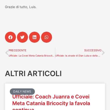
Grazie di tutto, Luis.
Precedente
Su
PRECEDENTE
SUCCESSIVO
Ufficiale: La Covei Meta Catania Bricocity ringrazia Bocão. 4 anni indimenticabili
Ufficiale: le.strade di Dian Luka e della Covei Meta Catania si separano. Grazie Dian
ALTRI ARTICOLI
DAILY NEWS
Ufficiale: Coach Juanra e Covei
Meta Catania Bricocity la favola
continua