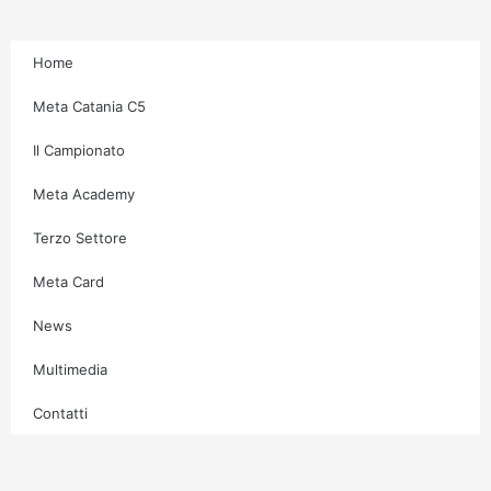
m
-
f
Home
Meta Catania C5
Il Campionato
Meta Academy
Terzo Settore
Meta Card
News
Multimedia
Contatti