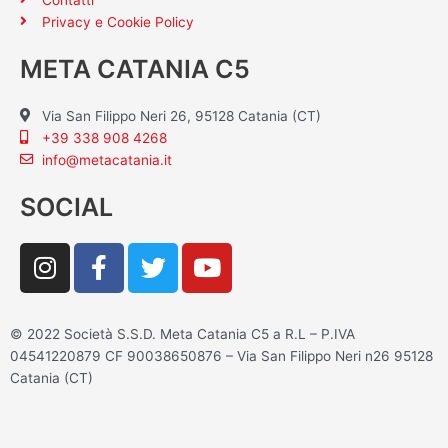
Privacy e Cookie Policy
META CATANIA C5
Via San Filippo Neri 26, 95128 Catania (CT)
+39 338 908 4268
info@metacatania.it
SOCIAL
I
F
T
Y
n
a
w
o
s
c
i
u
t
e
t
t
© 2022 Società S.S.D. Meta Catania C5 a R.L – P.IVA
a
b
t
u
04541220879 CF 90038650876 – Via San Filippo Neri n26 95128
g
o
e
b
Catania (CT)
r
o
r
e
a
k