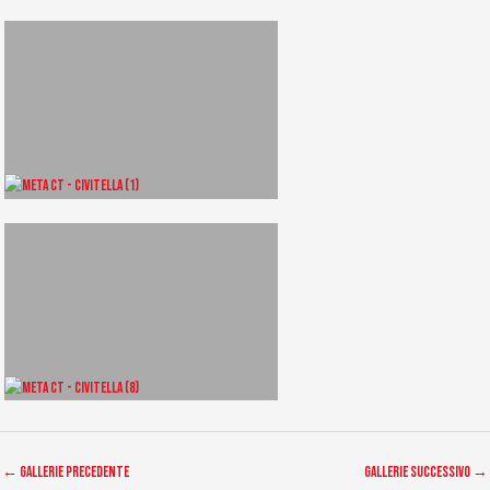
←
Gallerie precedente
Gallerie successivo
→