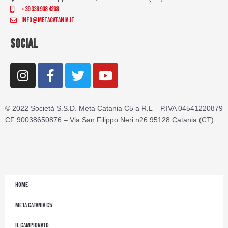
+39 338 908 4268
info@metacatania.it
SOCIAL
I
F
T
Y
n
a
w
o
s
c
i
u
t
e
t
t
© 2022 Società S.S.D. Meta Catania C5 a R.L – P.IVA 04541220879
a
b
t
u
CF 90038650876 – Via San Filippo Neri n26 95128 Catania (CT)
g
o
e
b
r
o
r
e
a
k
m
-
f
Home
Meta Catania C5
Il Campionato