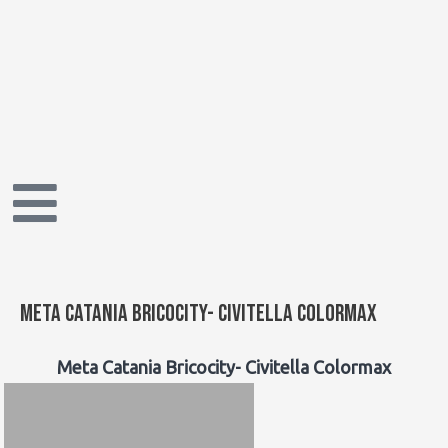
Vai
Navigazione
al
articoli
contenuto
Meta Catania Bricocity- Civitella Colormax
Meta Catania Bricocity- Civitella Colormax