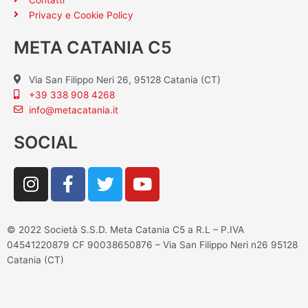
Privacy e Cookie Policy
META CATANIA C5
Via San Filippo Neri 26, 95128 Catania (CT)
+39 338 908 4268
info@metacatania.it
SOCIAL
I
F
T
Y
n
a
w
o
s
c
i
u
t
e
t
t
© 2022 Società S.S.D. Meta Catania C5 a R.L – P.IVA
a
b
t
u
04541220879 CF 90038650876 – Via San Filippo Neri n26 95128
g
o
e
b
Catania (CT)
r
o
r
e
a
k