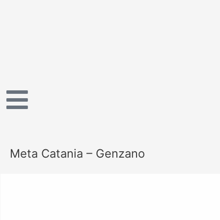
Vai
Navigazione
al
articoli
contenuto
Meta Catania – Genzano