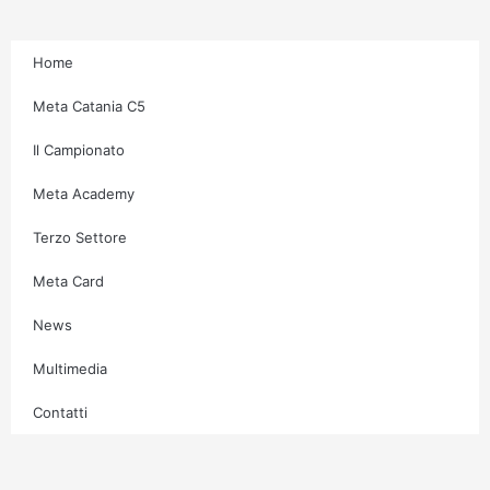
m
-
f
Home
Meta Catania C5
Il Campionato
Meta Academy
Terzo Settore
Meta Card
News
Multimedia
Contatti