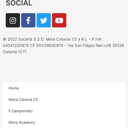
SOCIAL
I
F
T
Y
n
a
w
o
s
c
i
u
t
e
t
t
© 2022 Società S.S.D. Meta Catania C5 a R.L – P.IVA
a
b
t
u
04541220879 CF 90038650876 – Via San Filippo Neri n26 95128
g
o
e
b
Catania (CT)
r
o
r
e
a
k
m
-
f
Home
Meta Catania C5
Il Campionato
Meta Academy