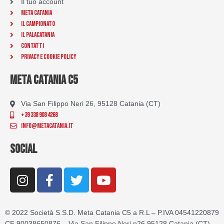
Il tuo account
Meta Catania
Il Campionato
Il Palacatania
Contatti
Privacy e Cookie Policy
META CATANIA C5
Via San Filippo Neri 26, 95128 Catania (CT)
+39 338 908 4268
info@metacatania.it
SOCIAL
I
F
T
Y
n
a
w
o
s
c
i
u
t
e
t
t
© 2022 Società S.S.D. Meta Catania C5 a R.L – P.IVA 04541220879
a
b
t
u
CF 90038650876 – Via San Filippo Neri n26 95128 Catania (CT)