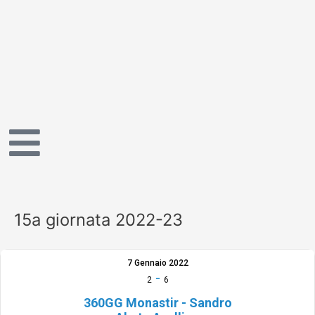
Vai
al
contenuto
15a giornata 2022-23
7 Gennaio 2022
-
2
6
360GG Monastir - Sandro