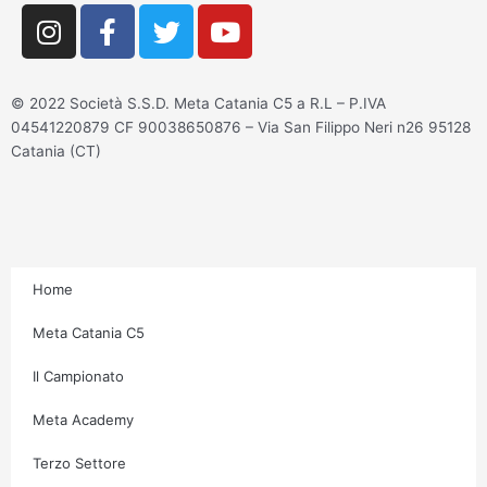
I
F
T
Y
n
a
w
o
s
c
i
u
t
e
t
t
© 2022 Società S.S.D. Meta Catania C5 a R.L – P.IVA
a
b
t
u
04541220879 CF 90038650876 – Via San Filippo Neri n26 95128
g
o
e
b
Catania (CT)
r
o
r
e
a
k
m
-
f
Home
Meta Catania C5
Il Campionato
Meta Academy
Terzo Settore