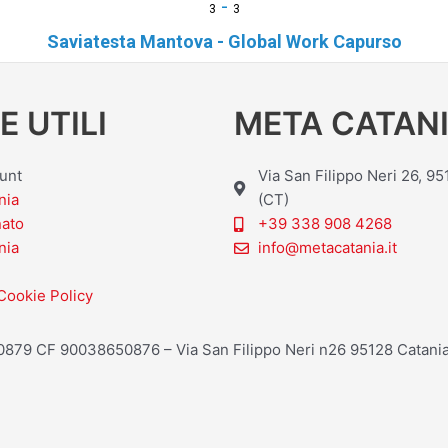
-
3
3
Saviatesta Mantova - Global Work Capurso
E UTILI
META CATANI
ount
Via San Filippo Neri 26, 9
nia
(CT)
nato
+39 338 908 4268
nia
info@metacatania.it
Cookie Policy
20879 CF 90038650876 – Via San Filippo Neri n26 95128 Catania