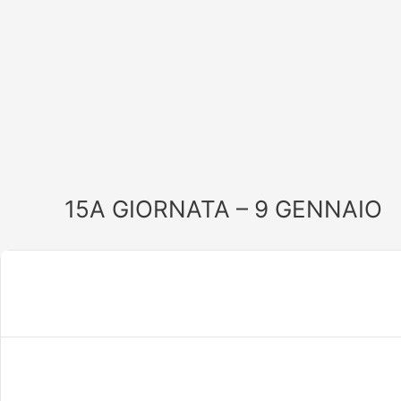
Vai
al
contenuto
15A GIORNATA – 9 GENNAIO