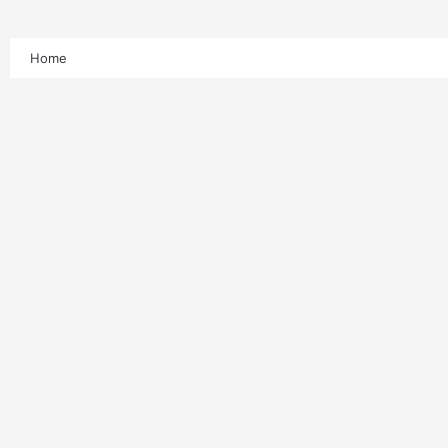
Home
Meta Catania C5
Il Campionato
Meta Academy
Terzo Settore
Meta Card
News
Multimedia
Contatti