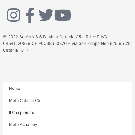
I
F
T
Y
n
a
w
o
© 2022 Società S.S.D. Meta Catania C5 a R.L – P.IVA
s
c
i
u
04541220879 CF 90038650876 – Via San Filippo Neri n26 95128
Catania (CT)
t
e
t
t
a
b
t
u
g
o
e
b
Home
r
o
r
e
Meta Catania C5
Il Campionato
a
k
Meta Academy