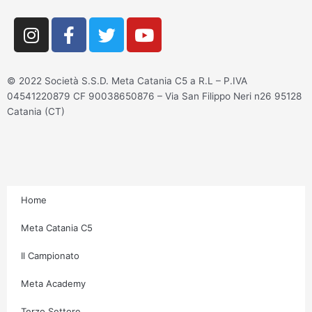
I
F
T
Y
n
a
w
o
s
c
i
u
t
e
t
t
© 2022 Società S.S.D. Meta Catania C5 a R.L – P.IVA
a
b
t
u
04541220879 CF 90038650876 – Via San Filippo Neri n26 95128
g
o
e
b
Catania (CT)
r
o
r
e
a
k
m
-
f
Home
Meta Catania C5
Il Campionato
Meta Academy
Terzo Settore