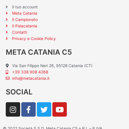
Il tuo account
Meta Catania
Il Campionato
Il Palacatania
Contatti
Privacy e Cookie Policy
META CATANIA C5
Via San Filippo Neri 26, 95128 Catania (CT)
+39 338 908 4268
info@metacatania.it
SOCIAL
I
F
T
Y
n
a
w
o
s
c
i
u
t
e
t
t
© 2022 Società S.S.D. Meta Catania C5 a R.L – P.IVA