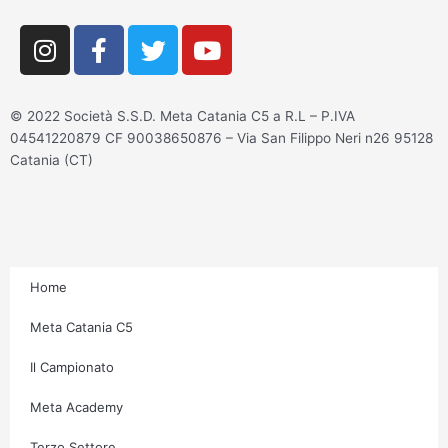
I
F
T
Y
n
a
w
o
s
c
i
u
t
e
t
t
© 2022 Società S.S.D. Meta Catania C5 a R.L – P.IVA
a
b
t
u
04541220879 CF 90038650876 – Via San Filippo Neri n26 95128
g
o
e
b
Catania (CT)
r
o
r
e
a
k
m
-
f
Home
Meta Catania C5
Il Campionato
Meta Academy
Terzo Settore