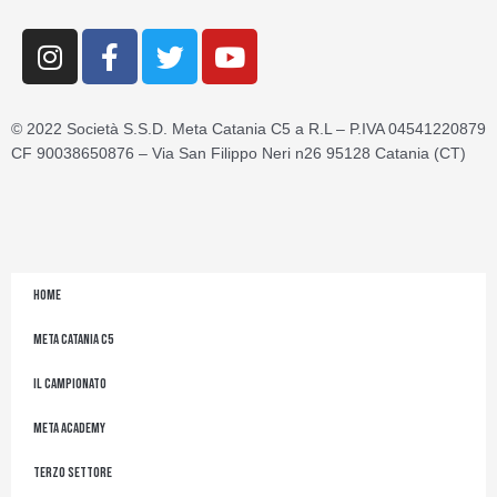
I
F
T
Y
n
a
w
o
s
c
i
u
t
e
t
t
© 2022 Società S.S.D. Meta Catania C5 a R.L – P.IVA 04541220879
a
b
t
u
CF 90038650876 – Via San Filippo Neri n26 95128 Catania (CT)
g
o
e
b
r
o
r
e
a
k
m
-
f
Home
Meta Catania C5
Il Campionato
Meta Academy
Terzo Settore