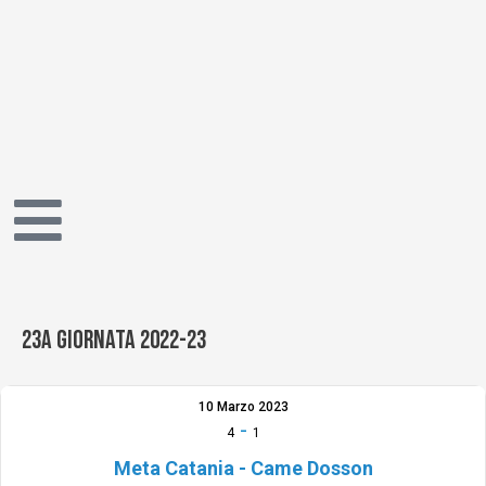
Vai
al
contenuto
23a giornata 2022-23
10 Marzo 2023
-
4
1
Meta Catania - Came Dosson