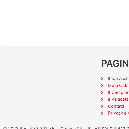
PAGIN
Il tuo acc
Meta Cata
Il Campio
Il Palacata
Contatti
Privacy e 
© 2022 Società S.S.D. Meta Catania C5 a R.L – P.IVA 045412