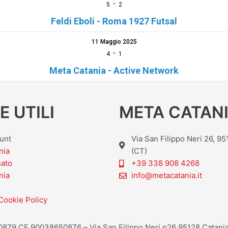
-
5
2
Feldi Eboli - Roma 1927 Futsal
11 Maggio 2025
-
4
1
Meta Catania - Active Network
E UTILI
META CATANI
ount
Via San Filippo Neri 26, 9
nia
(CT)
nato
+39 338 908 4268
nia
info@metacatania.it
Cookie Policy
20879 CF 90038650876 – Via San Filippo Neri n26 95128 Catania