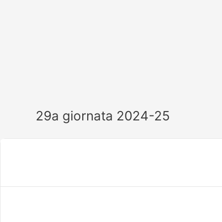
Vai
al
contenuto
29a giornata 2024-25